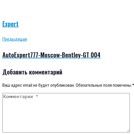
Expert
Навигация
Предыдущая
Предыдущая
AutoExpert777-Moscow-Bentley-GT 004
по
Добавить комментарий
записям
Ваш адрес email не будет опубликован.
Обязательные поля помечены