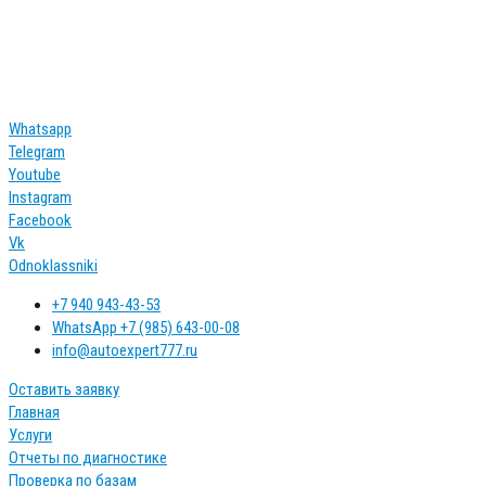
Перейти
к
контенту
Whatsapp
Telegram
Youtube
Instagram
Facebook
Vk
Odnoklassniki
+7 940 943-43-53
WhatsApp +7 (985) 643-00-08
info@autoexpert777.ru
Оставить заявку
Главная
Услуги
Отчеты по диагностике
Проверка по базам