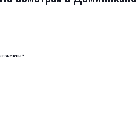
ля помечены
*